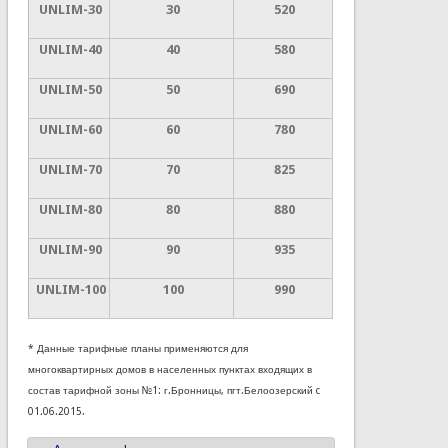
UNLIM-30
30
520
UNLIM-40
40
580
UNLIM-50
50
690
UNLIM-60
60
780
UNLIM-
70
70
825
UNLIM-
80
8
0
880
UNLIM-
90
9
0
935
UNLIM-
100
100
990
* Данные тарифные планы применяются для
многоквартирных домов в населенных пунктах входящих в
состав тарифной зоны №1: г.Бронницы, пгт.Белоозерский c
01.06.2015.