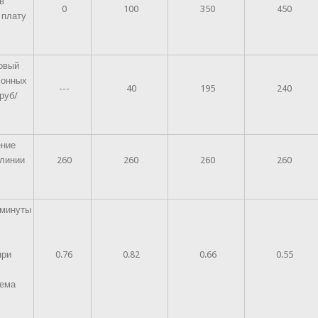
в
0
100
350
450
 плату
зовый
фонных
---
40
195
240
руб/
ение
 линии
260
260
260
260
 минуты
о
при
0.76
0.82
0.66
0.55
ъема