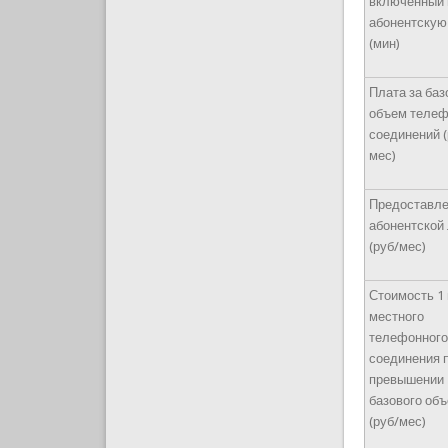
включенный 
абонентскую
(мин)
Плата за ба
объем теле
соединений (
мес)
Предоставл
абонентской
(руб/мес)
Стоимость 1
местного
телефонног
соединения 
превышении
базового об
(руб/мес)