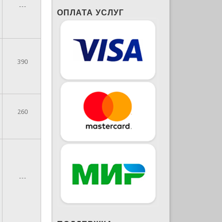
---
ОПЛАТА УСЛУГ
390
260
---